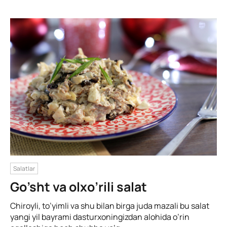
Salatlar
Go’sht va olxo’rili salat
Chiroyli, to’yimli va shu bilan birga juda mazali bu salat
yangi yil bayrami dasturxoningizdan alohida o’rin