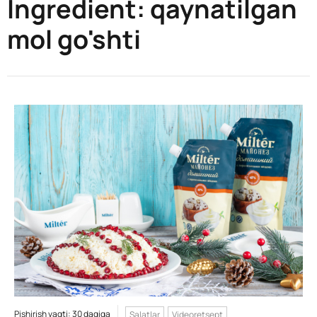
Ingredient:
qaynatilgan
mol go'shti
Pishirish vaqti: 30 daqiqa
Salatlar
Videoretsept