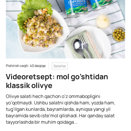
Pishirish vaqti: 40 daqiqa
Salatlar
Videoretsept: mol go’shtidan
klassik olivye
Olivye salati hech qachon o’z ommabopligini
yo’qotmaydi. Ushbu salatni qishda ham, yozda ham,
tug’ilgan kunlarda, bayramlarda, ayniqsa yangi yil
bayramida sevib iste’mol qilishadi. Har qanday salat
tayyorlashda bir muhim qoidaga...