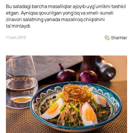
Bu saladagi barcha masalliqlar ajoyib uyg’unlikni tashkil
etgan. Ayniqsa qovurilgan yong’oq va xmeli-suneli
ziravori salatning yanada mazaliroq chiqishini
ta’minlaydi.
11 Iyun, 2019
Sharhlar