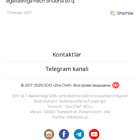
egallashiga hech shubha yo’q.
13 Dekabr, 2017
Sharhlar
Kontaktlar
Telegram kanali
© 2017-2025 ООО «Zira Chef». Все права защищены.
18+
2017 yil 7-dekabrdagi 1206-sonli elektron OAV ni ro'yxatdan o'tkazish
Bosh muharrir: Sultonova Ra’no Furqat qizi
Ta'sischi: "Zira Chef" MChJ
Manzil: 100007, Toshkent sh. Parkent ko'ch. 26A
Pochta: info@zira.uz