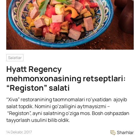
Salatlar
Hyatt Regency
mehmonxonasining retseptlari:
“Registon” salati
“Xiva” restoranining taomnomalari ro’yxatidan ajoyib
salat topdik. Nomini go’zalligini aytmaysizmi –
“Registon”, ayni salatning o’ziga mos. Bosh oshpazdan
tayyorlash usulini bilib oldik.
14 Dekabr, 2017
Sharhlar