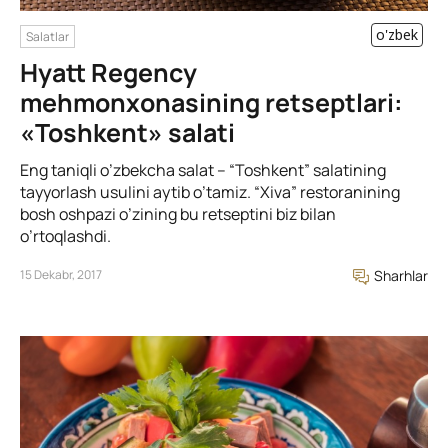
o'zbek
Salatlar
Hyatt Regency
mehmonxonasining retseptlari:
«Toshkent» salati
Eng taniqli o’zbekcha salat – “Toshkent” salatining
tayyorlash usulini aytib o’tamiz. “Xiva” restoranining
bosh oshpazi o’zining bu retseptini biz bilan
o’rtoqlashdi.
15 Dekabr, 2017
Sharhlar