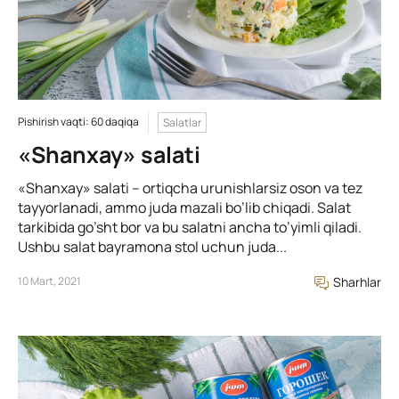
Pishirish vaqti: 60 daqiqa
Salatlar
«Shanxay» salati
«Shanxay» salati – ortiqcha urunishlarsiz oson va tez
tayyorlanadi, ammo juda mazali bo’lib chiqadi. Salat
tarkibida go’sht bor va bu salatni ancha to’yimli qiladi.
Ushbu salat bayramona stol uchun juda...
10 Mart, 2021
Sharhlar