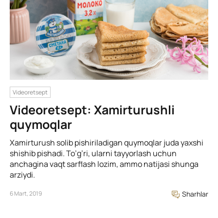
Videoretsept
Videoretsept: Xamirturushli
quymoqlar
Xamirturush solib pishiriladigan quymoqlar juda yaxshi
shishib pishadi. To’g’ri, ularni tayyorlash uchun
anchagina vaqt sarflash lozim, ammo natijasi shunga
arziydi.
6 Mart, 2019
Sharhlar