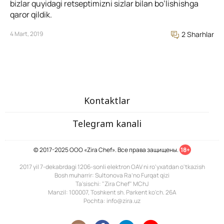
bizlar quyidagi retseptimizni sizlar bilan bo’lishishga
qaror qildik.
4 Mart, 2019
2 Sharhlar
Kontaktlar
Telegram kanali
© 2017-2025 ООО «Zira Chef». Все права защищены.
18+
2017 yil 7-dekabrdagi 1206-sonli elektron OAV ni ro'yxatdan o'tkazish
Bosh muharrir: Sultonova Ra’no Furqat qizi
Ta'sischi: "Zira Chef" MChJ
Manzil: 100007, Toshkent sh. Parkent ko'ch. 26A
Pochta: info@zira.uz