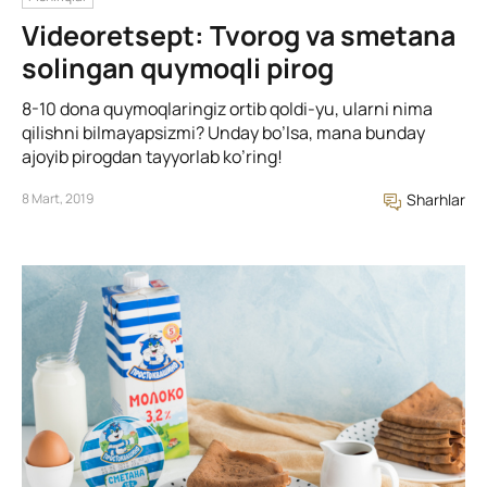
Videoretsept: Tvorog va smetana
solingan quymoqli pirog
8-10 dona quymoqlaringiz ortib qoldi-yu, ularni nima
qilishni bilmayapsizmi? Unday bo’lsa, mana bunday
ajoyib pirogdan tayyorlab ko’ring!
8 Mart, 2019
Sharhlar