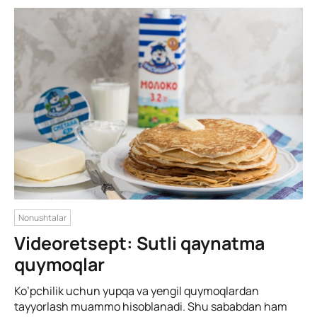
Nonushtalar
Videoretsept: Sutli qaynatma
quymoqlar
Ko’pchilik uchun yupqa va yengil quymoqlardan
tayyorlash muammo hisoblanadi. Shu sababdan ham