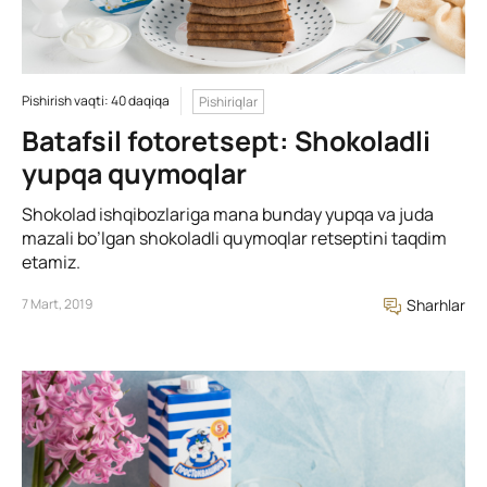
Pishirish vaqti: 40 daqiqa
Pishiriqlar
Batafsil fotoretsept: Shokoladli
yupqa quymoqlar
Shokolad ishqibozlariga mana bunday yupqa va juda
mazali bo’lgan shokoladli quymoqlar retseptini taqdim
etamiz.
7 Mart, 2019
Sharhlar