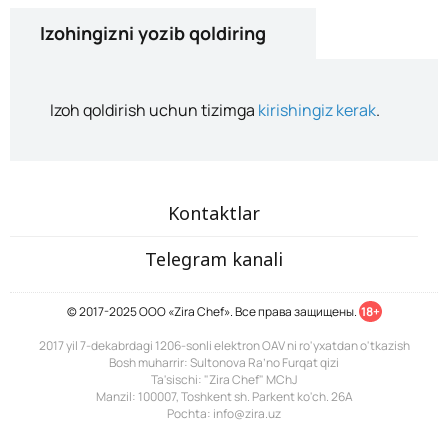
Izohingizni yozib qoldiring
Izoh qoldirish uchun tizimga
kirishingiz kerak
.
Kontaktlar
Telegram kanali
© 2017-2025 ООО «Zira Chef». Все права защищены.
18+
2017 yil 7-dekabrdagi 1206-sonli elektron OAV ni ro'yxatdan o'tkazish
Bosh muharrir: Sultonova Ra’no Furqat qizi
Ta'sischi: "Zira Chef" MChJ
Manzil: 100007, Toshkent sh. Parkent ko'ch. 26A
Pochta: info@zira.uz