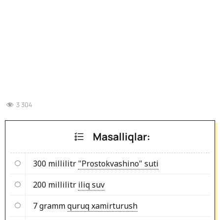
3 304
Masalliqlar:
300 millilitr
"Prostokvashino" suti
200 millilitr
iliq suv
7 gramm
quruq xamirturush