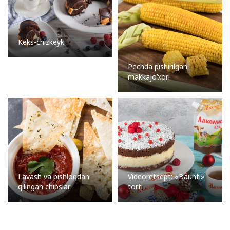
Keks-chizkeyk
Pechda pishirilgan
makkajo’xori
Lavash va pishloqdan
Videoretsept: «Baunti»
qilingan chipslar
torti