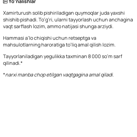
Yo’nalishlar
Xamirturush solib pishiriladigan quymoqlar juda yaxshi
shishib pishadi. To’g’ri, ularni tayyorlash uchun anchagina
vaqt sarflash lozim, ammo natijasi shunga arziydi.
Hammasi a’lo chiqishi uchun retseptga va
mahsulotlarning haroratiga to’liq amal qilish lozim.
Tayyorlaniladigan yegulikka taxminan 8 000 so’m sarf
qilinadi.*
*
narxi manba chop etilgan vaqtgagina amal qiladi.