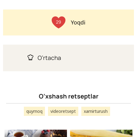
Yoqdi
29
O’rtacha
O’xshash retseptlar
quymoq
videoretsept
xamirturush