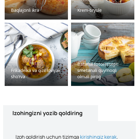
Baqlajonli ikra
Krem-bryule
Batafsil fotoretsept:
Frikadelka va qizil loviyali
smetanali quymoqli
sho’rva
olmali pirog
Izohingizni yozib qoldiring
Izoh qoldirish uchun tizimga
kirishingiz kerak
.