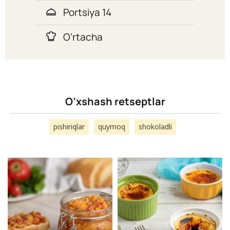
Portsiya 14
O’rtacha
O’xshash retseptlar
pishiriqlar
quymoq
shokoladli