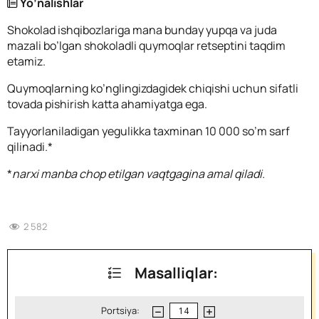
Yo’nalishlar
Shokolad ishqibozlariga mana bunday yupqa va juda
mazali bo’lgan shokoladli quymoqlar retseptini taqdim
etamiz.
Quymoqlarning ko’nglingizdagidek chiqishi uchun sifatli
tovada pishirish katta ahamiyatga ega.
Tayyorlaniladigan yegulikka taxminan 10 000 so’m sarf
qilinadi.*
*
narxi manba chop etilgan vaqtgagina amal qiladi.
2 582
Masalliqlar:
Portsiya: