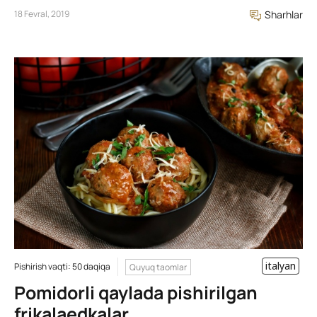
18 Fevral, 2019
Sharhlar
italyan
Pishirish vaqti: 50 daqiqa
Quyuq taomlar
Pomidorli qaylada pishirilgan
frikalaedkalar