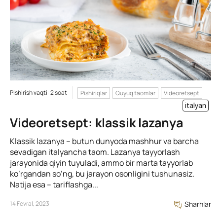
Pishirish vaqti: 2 soat
Pishiriqlar
Quyuq taomlar
Videoretsept
italyan
Videoretsept: klassik lazanya
Klassik lazanya – butun dunyoda mashhur va barcha
sevadigan italyancha taom. Lazanya tayyorlash
jarayonida qiyin tuyuladi, ammo bir marta tayyorlab
ko’rgandan so’ng, bu jarayon osonligini tushunasiz.
Natija esa – tariflashga...
14 Fevral, 2023
Sharhlar