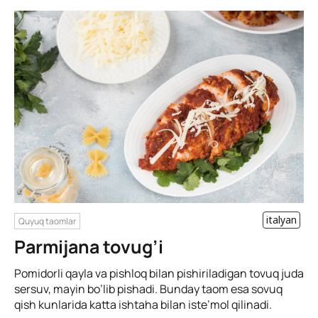
italyan
Quyuq taomlar
Parmijana tovug’i
Pomidorli qayla va pishloq bilan pishiriladigan tovuq juda
sersuv, mayin bo’lib pishadi. Bunday taom esa sovuq
qish kunlarida katta ishtaha bilan iste’mol qilinadi.