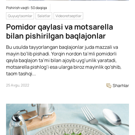
Pishirish vaqti: 50 daqiqa
Quyuq taomlar
Salatlar
Videoretseptlar
Pomidor qaylasi va motsarella
bilan pishirilgan baqlajonlar
Bu usulda tayyorlangan baqlajonlar juda mazzali va
mayin bo’lib pishadi. Yorqin nordon ta’mli pomidorli
qayla baqlajon ta’mi bilan ajoyib uyg’unlik yaratadi,
motsarella pishlog’i esa ularga biroz mayinlik qo’shib,
taom tashqi...
25 Avgu, 2022
Sharhlar