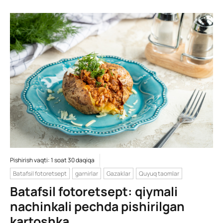
Pishirish vaqti: 1 soat 30 daqiqa
Batafsil fotoretsept
garnirlar
Gazaklar
Quyuq taomlar
Batafsil fotoretsept: qiymali
nachinkali pechda pishirilgan
kartoshka