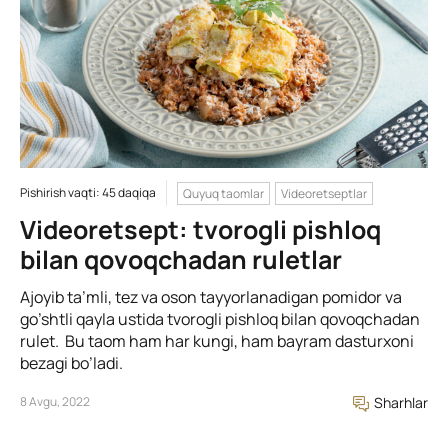
Pishirish vaqti: 45 daqiqa
Quyuq taomlar
Videoretseptlar
Videoretsept: tvorogli pishloq
bilan qovoqchadan ruletlar
Ajoyib ta’mli, tez va oson tayyorlanadigan pomidor va
go’shtli qayla ustida tvorogli pishloq bilan qovoqchadan
rulet. Bu taom ham har kungi, ham bayram dasturxoni
bezagi bo’ladi.
8 Avgu, 2022
Sharhlar