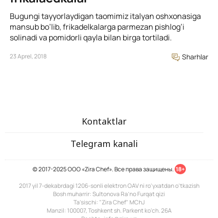
Bugungi tayyorlaydigan taomimiz italyan oshxonasiga
mansub bo’lib, frikadelkalarga parmezan pishlog’i
solinadi va pomidorli qayla bilan birga tortiladi.
23 Aprel, 2018
Sharhlar
Kontaktlar
Telegram kanali
© 2017-2025 ООО «Zira Chef». Все права защищены.
18+
2017 yil 7-dekabrdagi 1206-sonli elektron OAV ni ro'yxatdan o'tkazish
Bosh muharrir: Sultonova Ra’no Furqat qizi
Ta'sischi: "Zira Chef" MChJ
Manzil: 100007, Toshkent sh. Parkent ko'ch. 26A