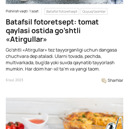
Pishirish vaqti: 1 soat
Batafsil fotoretsept
Quyuq taomlar
Batafsil fotoretsept: tomat
qaylasi ostida go’shtli
«Atirgullar»
Go’shtli «Atirgullar» tez tayyorganligi uchun dangasa
chuchvara dep ataladi. Ularni tovada, pechda,
multivarkada, bug’da yoki suvda qaynatib tayyorlash
mumkin. Har doim har-xil ta’m va yangi taom.
6 Iyul, 2023
Sharhlar