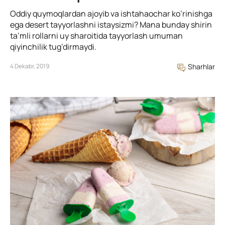
Oddiy quymoqlardan ajoyib va ishtahaochar ko’rinishga
ega desert tayyorlashni istaysizmi? Mana bunday shirin
ta’mli rollarni uy sharoitida tayyorlash umuman
qiyinchilik tug’dirmaydi.
4 Dekabr, 2019
Sharhlar