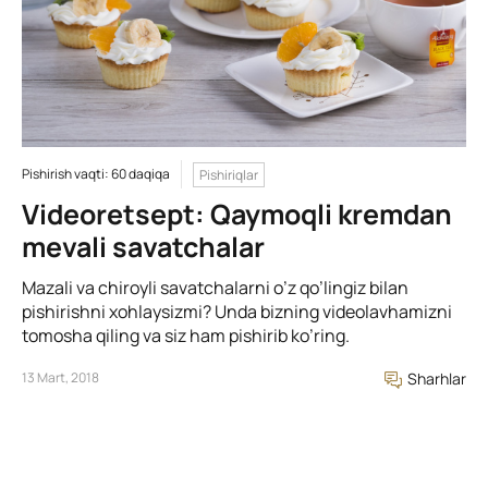
Pishirish vaqti: 60 daqiqa
Pishiriqlar
Videoretsept: Qaymoqli kremdan
mevali savatchalar
Mazali va chiroyli savatchalarni o’z qo’lingiz bilan
pishirishni xohlaysizmi? Unda bizning videolavhamizni
tomosha qiling va siz ham pishirib ko’ring.
13 Mart, 2018
Sharhlar