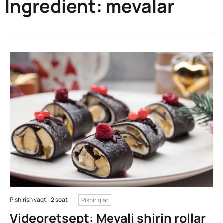
Ingredient:
mevalar
Pishirish vaqti: 2 soat
Pishiriqlar
Videoretsept: Mevali shirin rollar