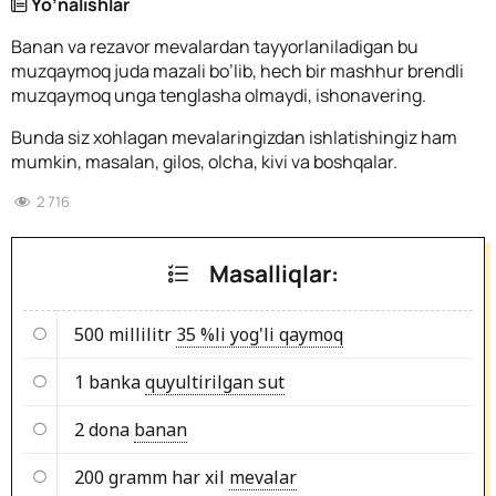
Yo’nalishlar
Banan va rezavor mevalardan tayyorlaniladigan bu
muzqaymoq juda mazali bo’lib, hech bir mashhur brendli
muzqaymoq unga tenglasha olmaydi, ishonavering.
Bunda siz xohlagan mevalaringizdan ishlatishingiz ham
mumkin, masalan, gilos, olcha, kivi va boshqalar.
2 716
Masalliqlar:
500 millilitr
35 %li yog'li qaymoq
1 banka
quyultirilgan sut
2 dona
banan
200 gramm har xil
mevalar