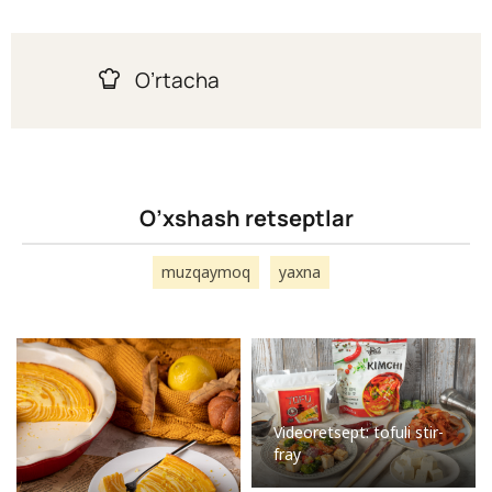
O’rtacha
O’xshash retseptlar
muzqaymoq
yaxna
Videoretsept: tofuli stir-
fray