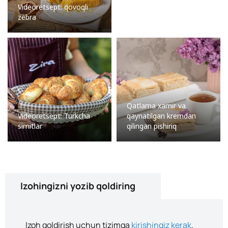
Videoretsept: qovoqli
zebra
Qatlama xamir va
Videoretsept: Turkcha
qaynatilgan kremdan
simitlar
qilingan pishiriq
Izohingizni yozib qoldiring
Izoh qoldirish uchun tizimga
kirishingiz kerak
.