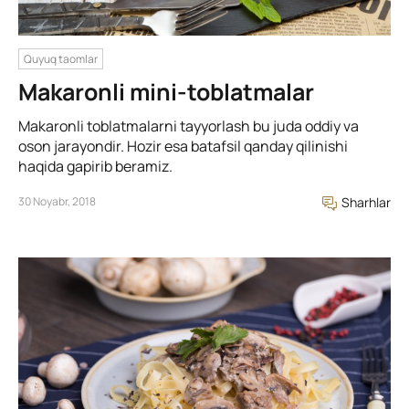
Quyuq taomlar
Makaronli mini-toblatmalar
Makaronli toblatmalarni tayyorlash bu juda oddiy va
oson jarayondir. Hozir esa batafsil qanday qilinishi
haqida gapirib beramiz.
30 Noyabr, 2018
Sharhlar