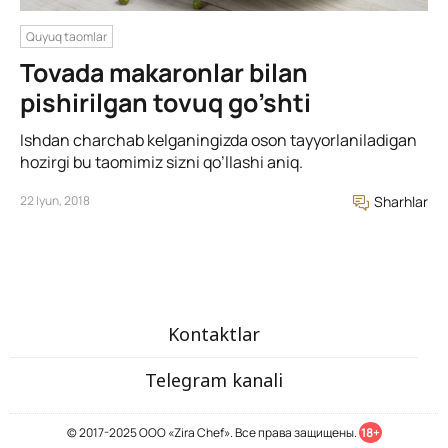
Quyuq taomlar
Tovada makaronlar bilan
pishirilgan tovuq go’shti
Ishdan charchab kelganingizda oson tayyorlaniladigan
hozirgi bu taomimiz sizni qo’llashi aniq.
22 Iyun, 2018
Sharhlar
Kontaktlar
Telegram kanali
© 2017-2025 ООО «Zira Chef». Все права защищены.
18+