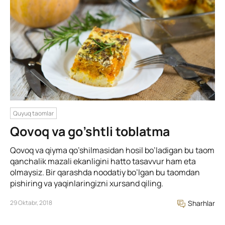
Quyuq taomlar
Qovoq va go’shtli toblatma
Qovoq va qiyma qo’shilmasidan hosil bo’ladigan bu taom
qanchalik mazali ekanligini hatto tasavvur ham eta
olmaysiz. Bir qarashda noodatiy bo’lgan bu taomdan
pishiring va yaqinlaringizni xursand qiling.
29 Oktabr, 2018
Sharhlar