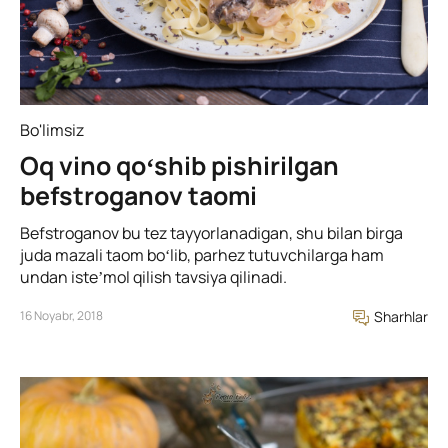
Bo'limsiz
Oq vino qoʻshib pishirilgan
befstroganov taomi
Befstroganov bu tez tayyorlanadigan, shu bilan birga
juda mazali taom boʻlib, parhez tutuvchilarga ham
undan isteʼmol qilish tavsiya qilinadi.
16 Noyabr, 2018
Sharhlar