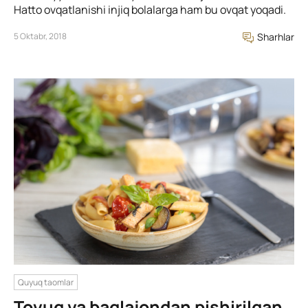
Hatto ovqatlanishi injiq bolalarga ham bu ovqat yoqadi.
5 Oktabr, 2018
Sharhlar
Quyuq taomlar
Tovuq va baqlajondan pishirilgan