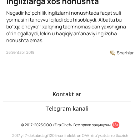
Inglizlarga xos nonushta
Negadir ko’pchilik inglizlarni nonushtada faqat suli
yormasini tanovvul qiladi deb hisoblaydi. Albatta bu
bo’tqa choyxo’r xalqning taomnomasidan yaxshigina
o’rin egallaydi, lekin u haqiqiy an’anaviy inglizcha
nonushta emas.
26 Sentabr, 2018
Sharhlar
Kontaktlar
Telegram kanali
© 2017-2025 ООО «Zira Chef». Все права защищены.
18+
2017 yil 7-dekabrdagi 1206-sonli elektron OAV ni ro'yxatdan o'tkazish