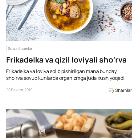
Suyuq taomlar
Frikadelka va qizil loviyali sho’rva
Frikadelka va loviya solib pishirilgan mana bunday
sho’rva sovuq kunlarda organizmga juda xush yoqadi.
20 Dekabr, 2019
Sharhlar