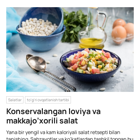
Salatlar
to'g'ri ovqatlanish tartibi
Konservalangan loviya va
makkajo’xorili salat
Yana bir yengil va kam kaloriyali salat retsepti bilan
tanishing. Sabzavotlar va ko’katlardan tashkil topgan bu