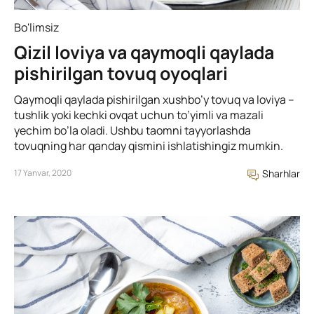
Bo'limsiz
Qizil loviya va qaymoqli qaylada
pishirilgan tovuq oyoqlari
Qaymoqli qaylada pishirilgan xushbo’y tovuq va loviya –
tushlik yoki kechki ovqat uchun to’yimli va mazali
yechim bo’la oladi. Ushbu taomni tayyorlashda
tovuqning har qanday qismini ishlatishingiz mumkin.
17 Yanvar, 2020
Sharhlar