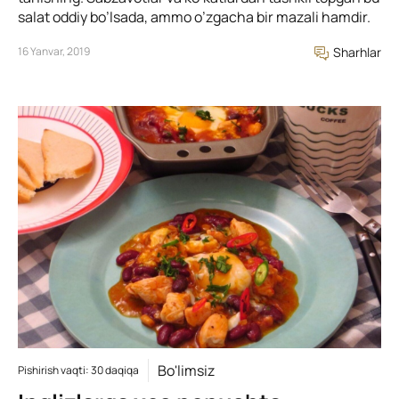
salat oddiy bo’lsada, ammo o’zgacha bir mazali hamdir.
16 Yanvar, 2019
Sharhlar
Bo'limsiz
Pishirish vaqti: 30 daqiqa