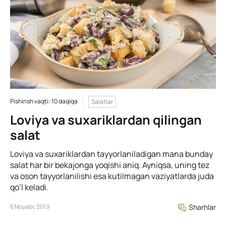
Pishirish vaqti: 10 daqiqa
Salatlar
Loviya va suxariklardan qilingan
salat
Loviya va suxariklardan tayyorlaniladigan mana bunday
salat har bir bekajonga yoqishi aniq. Ayniqsa, uning tez
va oson tayyorlanilishi esa kutilmagan vaziyatlarda juda
qo’l keladi.
6 Noyabr, 2019
Sharhlar