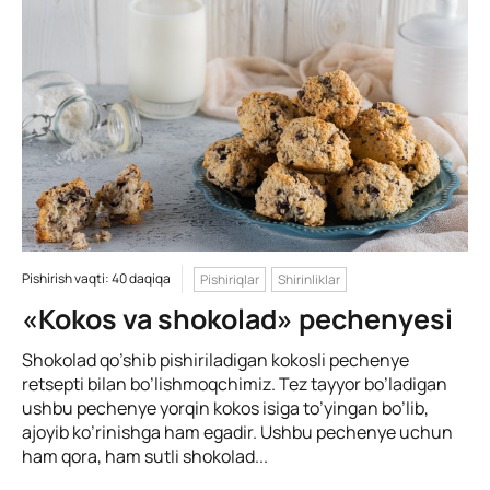
Pishirish vaqti: 40 daqiqa
Pishiriqlar
Shirinliklar
«Kokos va shokolad» pechenyesi
Shokolad qo’shib pishiriladigan kokosli pechenye
retsepti bilan bo’lishmoqchimiz. Tez tayyor bo’ladigan
ushbu pechenye yorqin kokos isiga to’yingan bo’lib,
ajoyib ko’rinishga ham egadir. Ushbu pechenye uchun
ham qora, ham sutli shokolad...