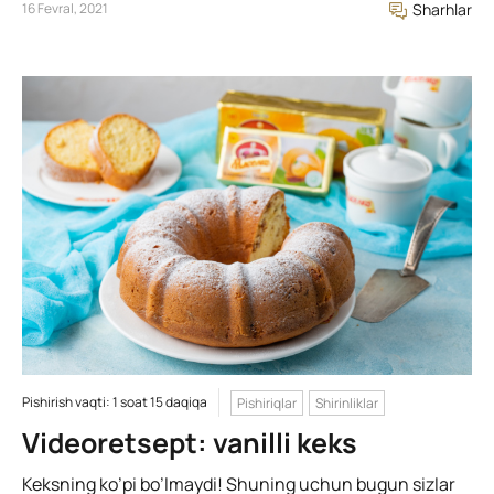
16 Fevral, 2021
Sharhlar
Pishirish vaqti: 1 soat 15 daqiqa
Pishiriqlar
Shirinliklar
Videoretsept: vanilli keks
Keksning ko’pi bo’lmaydi! Shuning uchun bugun sizlar