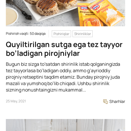
Pishirish vaqti: 50 daqiqa
Pishiriqlar
Shirinliklar
Quyiltirilgan sutga ega tez tayyor
bo’ladigan pirojniylar
Bugun biz sizga to’satdan shirinlik istab qolganingizda
tez tayyorlasa bo’ladigan oddiy, ammo g’ayrioddiy
pirojniy retseptini taqdim etamiz. Bunday pirojniy juda
mazali va yumshoq bo’lib chiqadi. Ushbu shirinlik
sizning nonushtaingizni mukammal...
25 May, 2021
Sharhlar