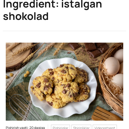
Ingredient:
istalgan
shokolad
Pishirish vaqti: 20 daqiqa
Pishiriqlar
Shirinliklar
Videoretsept