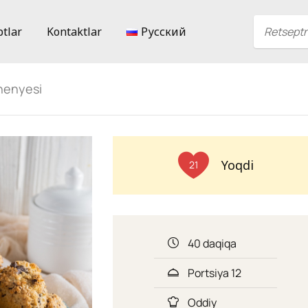
ptlar
Kontaktlar
Русский
henyesi
Yoqdi
21
40 daqiqa
Portsiya 12
Oddiy