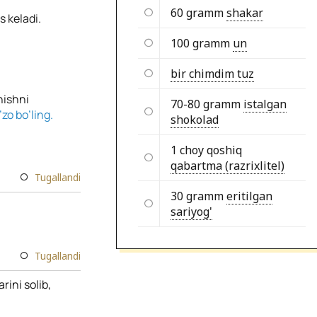
60 gramm
shakar
 keladi.
100 gramm
un
bir chimdim tuz
hishni
70-80 gramm
istalgan
zo bo’ling.
shokolad
1 choy qoshiq
qabartma (razrixlitel)
Tugallandi
30 gramm
eritilgan
sariyog'
Tugallandi
rini solib,