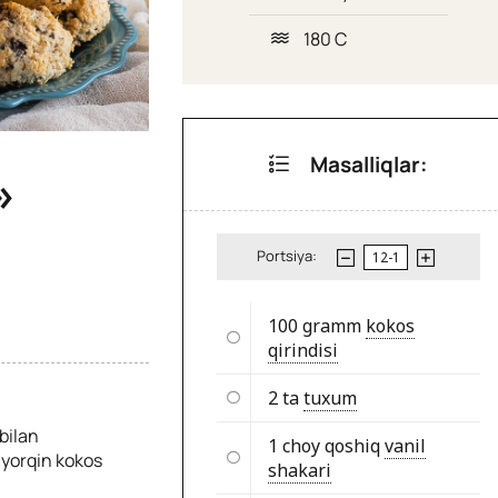
180 C
Masalliqlar:
»
Portsiya:
100 gramm
kokos
qirindisi
2 ta
tuxum
bilan
1 choy qoshiq
vanil
 yorqin kokos
shakari