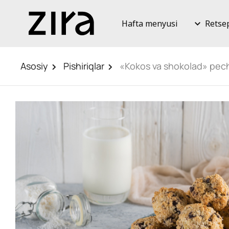
Hafta menyusi
Retse
Asosiy
Pishiriqlar
«Kokos va shokolad» pec