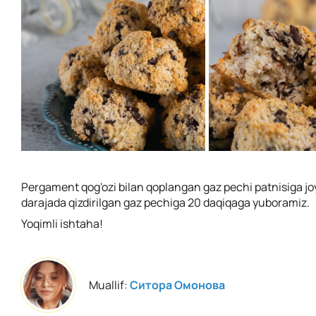
Pergament qog'ozi bilan qoplangan gaz pechi patnisiga joy
darajada qizdirilgan gaz pechiga 20 daqiqaga yuboramiz.
Yoqimli ishtaha!
Muallif:
Ситора Омонова