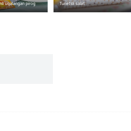
nli uqalangan pirog
Tunetsli salat