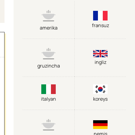
fransuz
amerika
ingliz
gruzincha
italyan
koreys
nemis