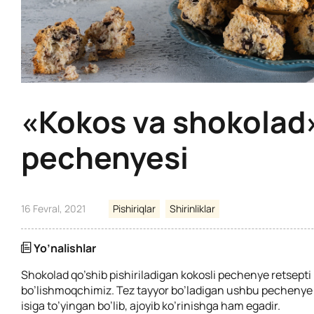
«Kokos va shokolad
pechenyesi
16 Fevral, 2021
Pishiriqlar
Shirinliklar
Yo’nalishlar
Shokolad qo’shib pishiriladigan kokosli pechenye retsepti 
bo’lishmoqchimiz. Tez tayyor bo’ladigan ushbu pechenye
isiga to’yingan bo’lib, ajoyib ko’rinishga ham egadir.