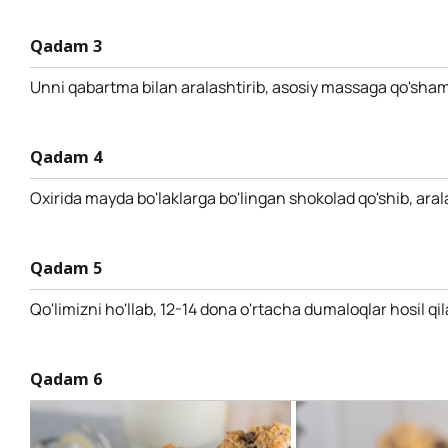
Qadam 3
Unni qabartma bilan aralashtirib, asosiy massaga qo'sham
Qadam 4
Oxirida mayda bo'laklarga bo'lingan shokolad qo'shib, aral
Qadam 5
Qo'limizni ho'llab, 12-14 dona o'rtacha dumaloqlar hosil qi
Qadam 6