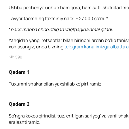
Ushbu pechenye uchun ham qora, ham sutli shokolad mos
Tayyor taomning taxminiy narxi – 27 000 so’m. *
*
narxi manba chop etilgan vaqtgagina amal qiladi.
Yangidan yangi retseptlar bilan birinchilardan bo’lib tanis
xohlasangiz, unda bizning
telegram kanalimizga albatta a’
590
Qadam 1
Tuxumni shakar bilan yaxshilab ko'pirtiramiz.
Qadam 2
So'ngra kokos qirindisi, tuz, eritilgan sariyog' va vanil shaka
aralashtiramiz.