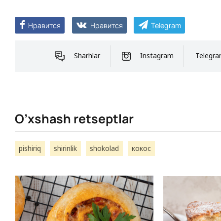
Нравится
Нравится
Telegram
Sharhlar
Instagram
Telegr
O’xshash retseptlar
pishiriq
shirinlik
shokolad
кокос