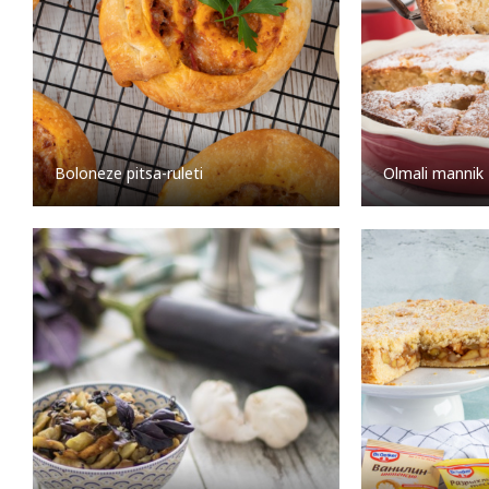
Boloneze pitsa-ruleti
Olmali mannik