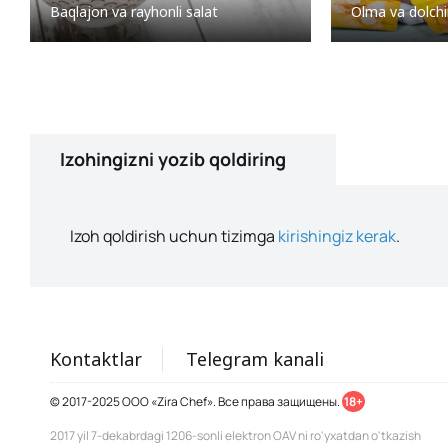
Baqlajon va rayhonli salat
Olma va dolchi
Izohingizni yozib qoldiring
Izoh qoldirish uchun tizimga
kirishingiz kerak
.
Kontaktlar
Telegram kanali
© 2017-2025 ООО «Zira Chef». Все права защищены.
18+
2017 yil 7-dekabrdagi 1206-sonli elektron OAV ni ro'yxatdan o'tkazish