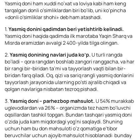
Yasmiq doni ham xuddi no’xat va loviya kabi ham keng
tarqalgan donli o’simliklardan biri bo’lib, uni ko’pincha
«donli o’simliklar shohi» deb ham atashadi.
1.
Yasmiq donini qadimdan beri yetishtirib kelinadi.
Yasmiq doni haqida qadimda ilk marotaba Yaqin Sharq va
Misrda eramizdan avvalgi 2 400-yilda tilga olingan.
2.
Yasmiq donining navlari juda ko’p.
U turli rangda
bo’ladi – qora rangdan boshlab zangori ranggacha, va har
bir rangi bir-biridan ta’mi va tayyorlash vaqti bilan bir-
biridan farq qiladi. Oq, qizi va sariq rangli yasmiq donlarini
tayyorlash jarayonida ularning po’sti ajralib chiqadi va
qolgan navlariga nisbatan tezroq pishadi.
3.
Yasmiq doni – parhezbop mahsulot.
U 54% murakkab
uglevodlardan va 26% – organizmda tez hazm bo’luvchi
oqsillardan tashkil topgan. Bundan tashqari yasmiq doni
o’zida juda kam miqdordagi yog’ni saqlaydi. Shuning
uchun ham bu don mahsuloti o’z qomatiga e’tibor
beruvchilar uchun ajoyib mahsulot hisoblanadi: bunday