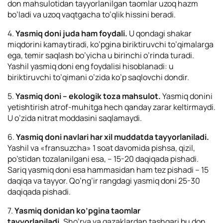
don mahsulotidan tayyorlanilgan taomlar uzoq hazm
bo’ladi va uzoq vaqtgacha to’qlik hissini beradi.
4.
Yasmiq doni juda ham foydali.
U qondagi shakar
miqdorini kamaytiradi, ko’pgina biriktiruvchi to’qimalarga
ega, temir saqlash bo’yicha u birinchi o’rinda turadi.
Yashil yasmiq doni eng foydalisi hisoblanadi: u
biriktiruvchi to’qimani o’zida ko’p saqlovchi dondir.
5.
Yasmiq doni – ekologik toza mahsulot.
Yasmiq donini
yetishtirish atrof-muhitga hech qanday zarar keltirmaydi.
U o’zida nitrat moddasini saqlamaydi.
6.
Yasmiq doni navlari har xil muddatda tayyorlaniladi.
Yashil va «fransuzcha» 1 soat davomida pishsa, qizil,
po’stidan tozalanilgani esa, – 15-20 daqiqada pishadi.
Sariq yasmiq doni esa hammasidan ham tez pishadi – 15
daqiqa va tayyor. Qo’ng’ir rangdagi yasmiq doni 25-30
daqiqada pishadi.
7.
Yasmiq donidan ko’pgina taomlar
tayyorlaniladi.
Sho’rva va gazaklardan tashqari bu don