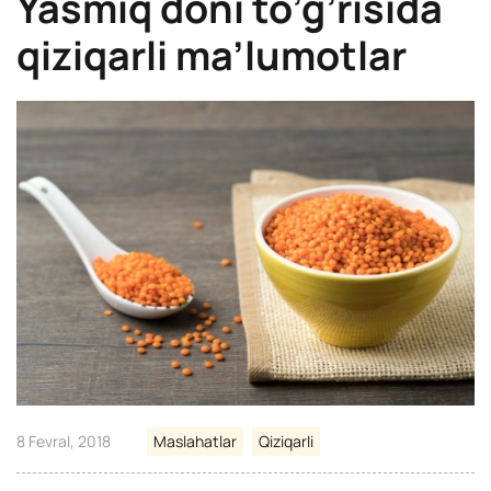
Yasmiq doni to’g’risida
qiziqarli ma’lumotlar
8 Fevral, 2018
Maslahatlar
Qiziqarli