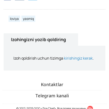
loviya
yasmiq
Izohingizni yozib qoldiring
Izoh qoldirish uchun tizimga
kirishingiz kerak
.
Kontaktlar
Telegram kanali
© 2017-2025 ООО «Zira Chef». Все права защищены.
18+