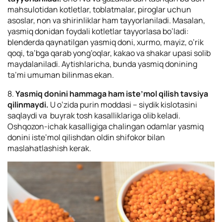
mahsulotidan kotletlar, toblatmalar, piroglar uchun
asoslar, non va shirinliklar ham tayyorlaniladi. Masalan,
yasmiq donidan foydali kotletlar tayyorlasa bo’ladi:
blenderda qaynatilgan yasmiq doni, xurmo, mayiz, o’rik
qoqi, ta’bga qarab yong’oqlar, kakao va shakar upasi solib
maydalaniladi. Aytishlaricha, bunda yasmiq donining
ta’mi umuman bilinmas ekan.
8.
Yasmiq donini hammaga ham iste’mol qilish tavsiya
qilinmaydi.
U o’zida purin moddasi – siydik kislotasini
saqlaydi va buyrak tosh kasalliklariga olib keladi.
Oshqozon-ichak kasalligiga chalingan odamlar yasmiq
donini iste’mol qilishdan oldin shifokor bilan
maslahatlashish kerak.