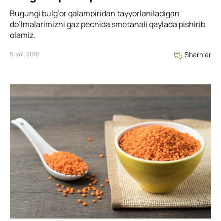
Bugungi bulg’or qalampiridan tayyorlaniladigan
do’lmalarimizni gaz pechida smetanali qaylada pishirib
olamiz.
5 Iyul, 2018
Sharhlar