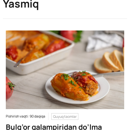
Yasmiq
Pishirish vaqti: 90 daqiqa
Quyuq taomlar
Bulg’or qalampiridan do’lma