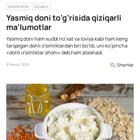
Maslahatlar
Qiziqarli
Yasmiq doni to’g’risida qiziqarli
ma’lumotlar
Yasmiq doni ham xuddi no’xat va loviya kabi ham keng
tarqalgan donli o’simliklardan biri bo’lib, uni ko’pincha
«donli o’simliklar shohi» deb ham atashadi.
8 Fevral, 2018
Sharhlar