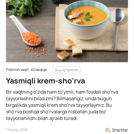
Pishirish vaqti: 40 daqiqa
Suyuq taomlar
Yasmiqli krem-sho’rva
Bir vaqtning o’zida ham to’yimli, ham foydali sho’rva
tayyorlashni bilasizmi? Bilmasangiz, unda bugun
birgalikda yasmiqli krem sho’rva tayyorlaymiz. Bu
sho’rva boshqa sho’rvalarga nisbatan juda tez
tayyorlanilishi bilan ajralib turadi.
1 Fevral, 2018
Sharhlar