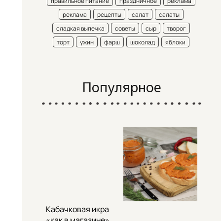
правильное питание
праздничное
реклама
реклама
рецепты
салат
салаты
сладкая выпечка
советы
сыр
творог
торт
ужин
фарш
шоколад
яблоки
Популярное
Кабачковая икра
«как в магазине»