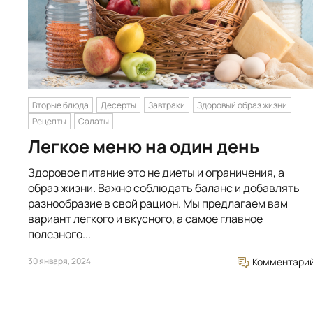
Вторые блюда
Десерты
Завтраки
Здоровый образ жизни
Рецепты
Салаты
Легкое меню на один день
Здоровое питание это не диеты и ограничения, а
образ жизни. Важно соблюдать баланс и добавлять
разнообразие в свой рацион. Мы предлагаем вам
вариант легкого и вкусного, а самое главное
полезного...
30 января, 2024
Комментари