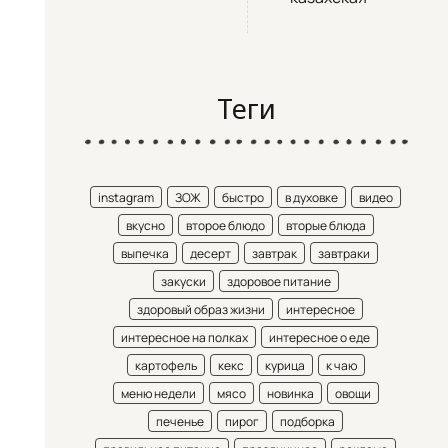
Теги
instagram
ЗОЖ
быстро
в духовке
видео
вкусно
второе блюдо
вторые блюда
выпечка
десерт
завтрак
завтраки
закуски
здоровое питание
здоровый образ жизни
интересное
интересное на полках
интересное о еде
картофель
кекс
курица
к чаю
меню недели
мясо
новинка
овощи
печенье
пирог
подборка