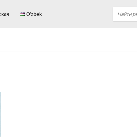
ская
Oʻzbek
и