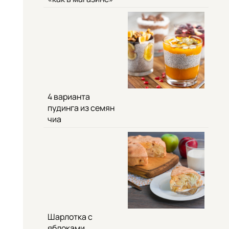
4 варианта
пудинга из семян
чиа
Шарлотка с
яблоками