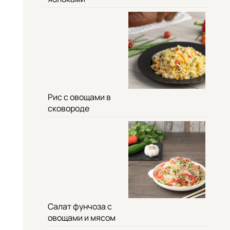
Рис с овощами в
сковороде
Салат фунчоза с
овощами и мясом