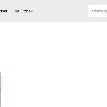
ская
Oʻzbek
и