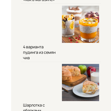
4 варианта
пудинга из семян
чиа
Шарлотка с
яблоками