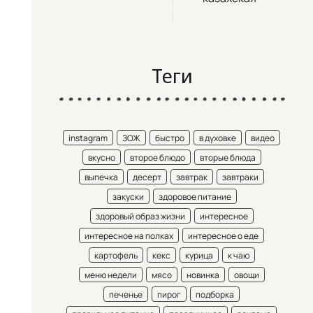
Теги
instagram
ЗОЖ
быстро
в духовке
видео
вкусно
второе блюдо
вторые блюда
выпечка
десерт
завтрак
завтраки
закуски
здоровое питание
здоровый образ жизни
интересное
интересное на полках
интересное о еде
картофель
кекс
курица
к чаю
меню недели
мясо
новинка
овощи
печенье
пирог
подборка