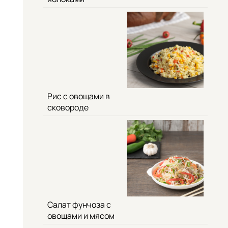
Рис с овощами в
сковороде
Салат фунчоза с
овощами и мясом