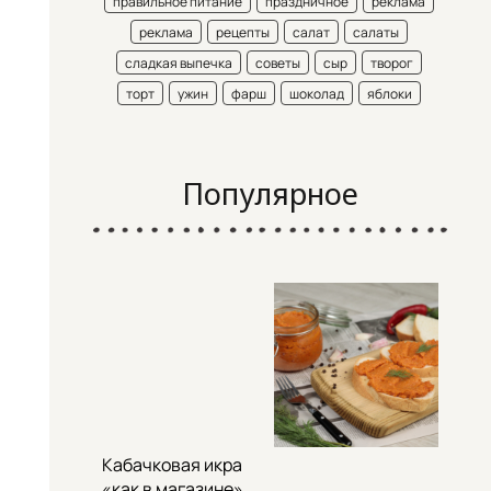
правильное питание
праздничное
реклама
реклама
рецепты
салат
салаты
сладкая выпечка
советы
сыр
творог
торт
ужин
фарш
шоколад
яблоки
Популярное
Кабачковая икра
«как в магазине»