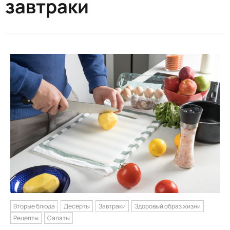
завтраки
Вторые блюда
Десерты
Завтраки
Здоровый образ жизни
Рецепты
Салаты