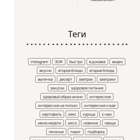
Теги
instagram
ЗОЖ
быстро
в духовке
видео
вкусно
второе блюдо
вторые блюда
выпечка
десерт
завтрак
завтраки
закуски
здоровое питание
здоровый образ жизни
интересное
интересное на полках
интересное о еде
картофель
кекс
курица
к чаю
меню недели
мясо
новинка
овощи
печенье
пирог
подборка