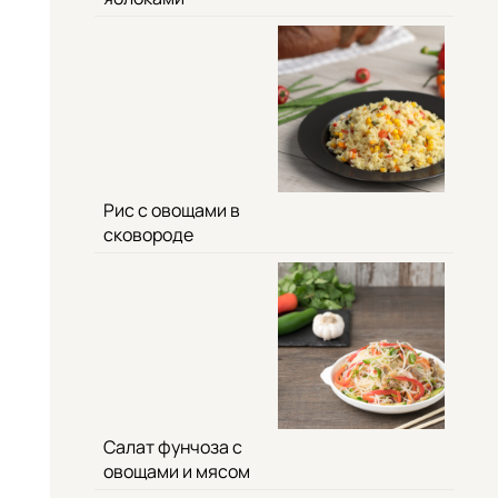
Рис с овощами в
сковороде
Салат фунчоза с
овощами и мясом