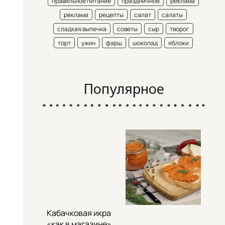
правильное питание
праздничное
реклама
реклама
рецепты
салат
салаты
сладкая выпечка
советы
сыр
творог
торт
ужин
фарш
шоколад
яблоки
Популярное
Кабачковая икра
«как в магазине»