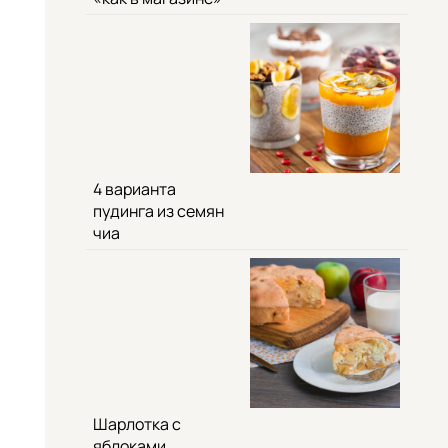
4 варианта
пудинга из семян
чиа
Шарлотка с
яблоками