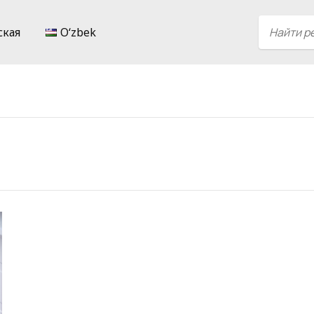
ская
Oʻzbek