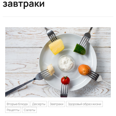
завтраки
Вторые блюда
Десерты
Завтраки
Здоровый образ жизни
Рецепты
Салаты