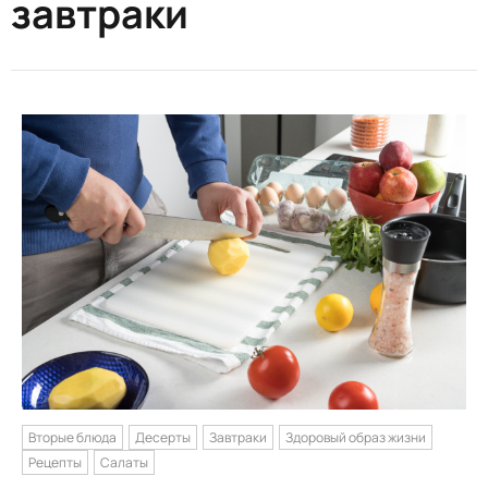
завтраки
Вторые блюда
Десерты
Завтраки
Здоровый образ жизни
Рецепты
Салаты