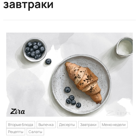
завтраки
Вторые блюда
Выпечка
Десерты
Завтраки
Меню недели
Рецепты
Салаты