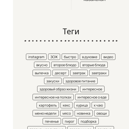
Теги
instagram
ЗОЖ
быстро
в духовке
видео
вкусно
второе блюдо
вторые блюда
выпечка
десерт
завтрак
завтраки
закуски
здоровое питание
здоровый образ жизни
интересное
интересное на полках
интересное о еде
картофель
кекс
курица
к чаю
меню недели
мясо
новинка
овощи
печенье
пирог
подборка