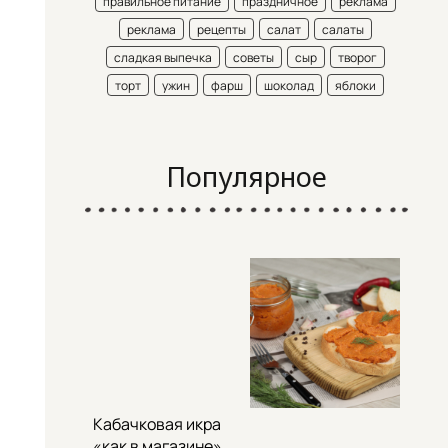
правильное питание
праздничное
реклама
реклама
рецепты
салат
салаты
сладкая выпечка
советы
сыр
творог
торт
ужин
фарш
шоколад
яблоки
Популярное
Кабачковая икра
«как в магазине»