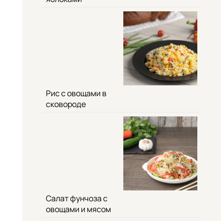
Рис с овощами в
сковороде
Салат фунчоза с
овощами и мясом