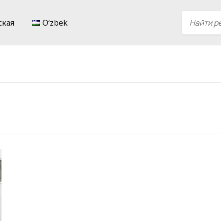
ская
Oʻzbek