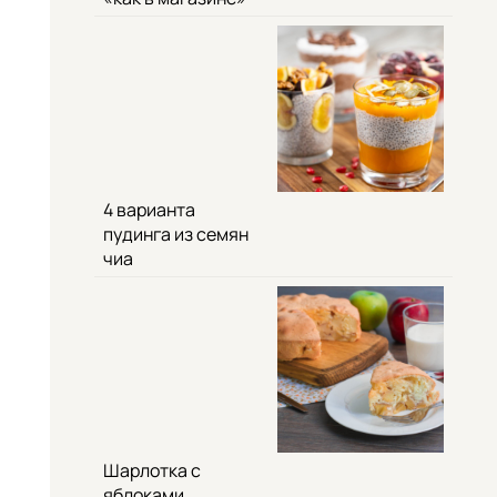
4 варианта
пудинга из семян
чиа
Шарлотка с
яблоками