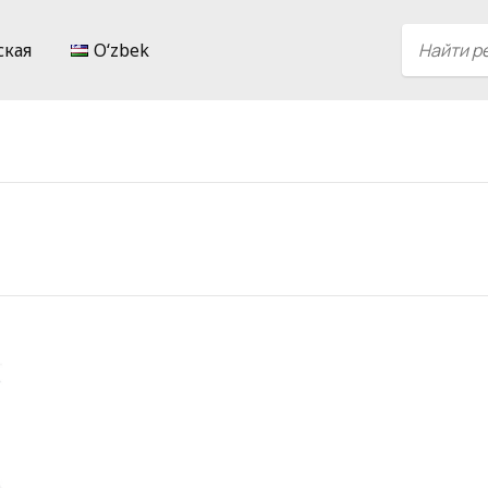
ская
Oʻzbek