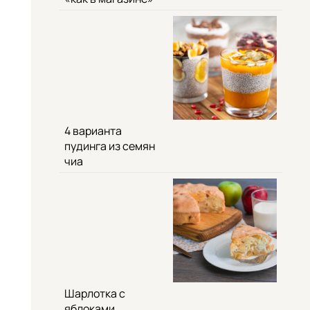
4 варианта
пудинга из семян
чиа
Шарлотка с
яблоками