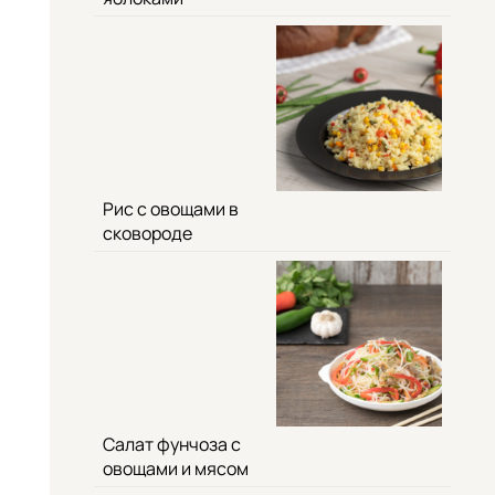
Рис с овощами в
сковороде
Салат фунчоза с
овощами и мясом