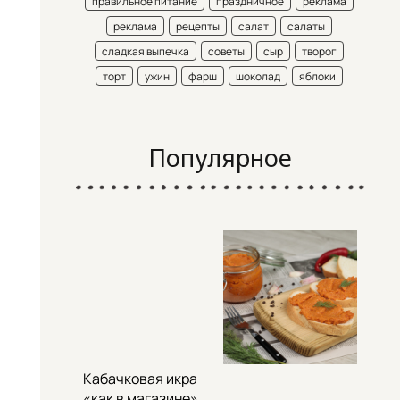
правильное питание
праздничное
реклама
реклама
рецепты
салат
салаты
сладкая выпечка
советы
сыр
творог
торт
ужин
фарш
шоколад
яблоки
Популярное
Кабачковая икра
«как в магазине»