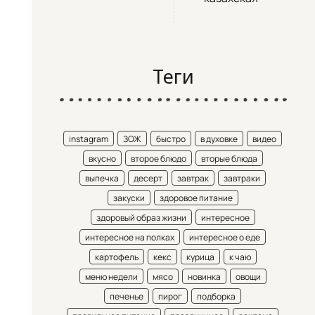
Теги
instagram
ЗОЖ
быстро
в духовке
видео
вкусно
второе блюдо
вторые блюда
выпечка
десерт
завтрак
завтраки
закуски
здоровое питание
здоровый образ жизни
интересное
интересное на полках
интересное о еде
картофель
кекс
курица
к чаю
меню недели
мясо
новинка
овощи
печенье
пирог
подборка