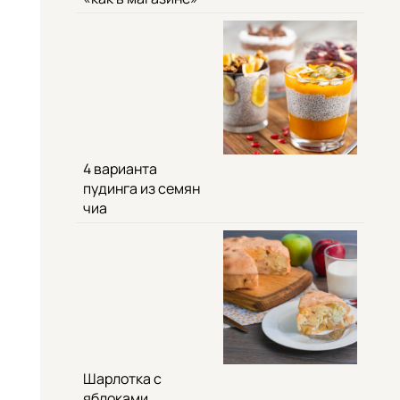
4 варианта
пудинга из семян
чиа
Шарлотка с
яблоками