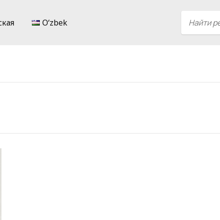
ская
Oʻzbek