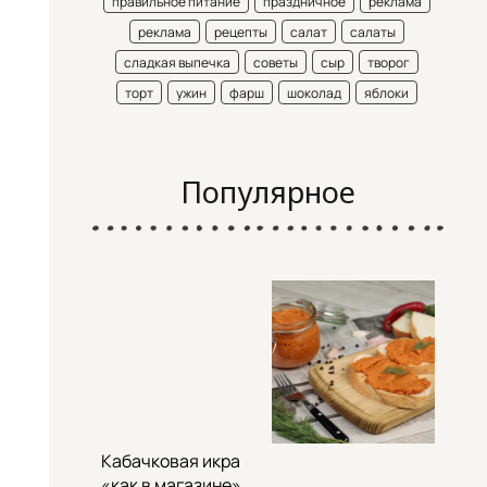
правильное питание
праздничное
реклама
реклама
рецепты
салат
салаты
сладкая выпечка
советы
сыр
творог
торт
ужин
фарш
шоколад
яблоки
Популярное
Кабачковая икра
«как в магазине»