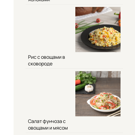
Рис с овощами в
сковороде
Салат фунчоза с
овощами и мясом