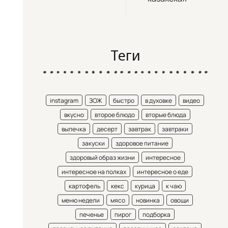
Теги
instagram
ЗОЖ
быстро
в духовке
видео
вкусно
второе блюдо
вторые блюда
выпечка
десерт
завтрак
завтраки
закуски
здоровое питание
здоровый образ жизни
интересное
интересное на полках
интересное о еде
картофель
кекс
курица
к чаю
меню недели
мясо
новинка
овощи
печенье
пирог
подборка