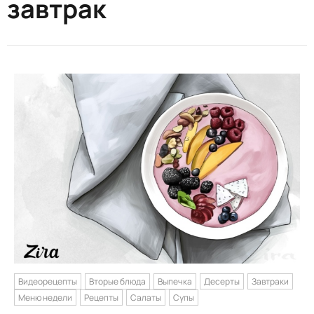
завтрак
Видеорецепты
Вторые блюда
Выпечка
Десерты
Завтраки
Меню недели
Рецепты
Салаты
Супы