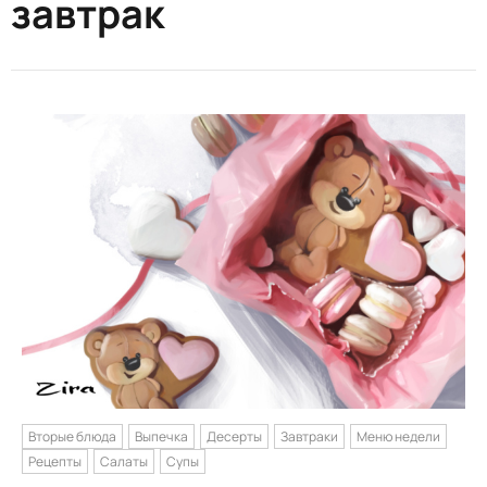
завтрак
Вторые блюда
Выпечка
Десерты
Завтраки
Меню недели
Рецепты
Салаты
Супы