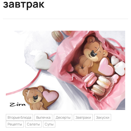
завтрак
Вторые блюда
Выпечка
Десерты
Завтраки
Закуски
Рецепты
Салаты
Супы