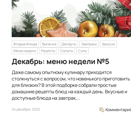
Вторые блюда
Выпечка
Десерты
Завтраки
Закуски
Меню недели
Рецепты
Салаты
Супы
Декабрь: меню недели №5
Даже самому опытному кулинару приходится
столкнуться с вопросом, что новенького приготовить
для близких? В этой подборке собрали простые
домашние рецепты блюд на каждый день. Вкусные и
доступные блюда на завтрак,...
24 декабря, 2022
Комментари