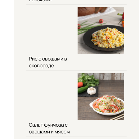
Рис с овощами в
сковороде
Салат фунчоза с
овощами и мясом