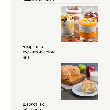
4 варианта
пудинга из семян
чиа
Шарлотка с
яблоками