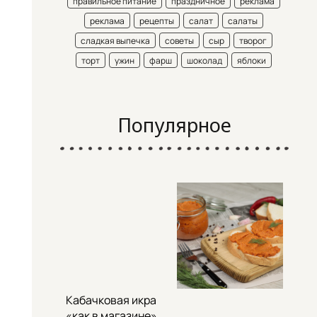
правильное питание
праздничное
реклама
реклама
рецепты
салат
салаты
сладкая выпечка
советы
сыр
творог
торт
ужин
фарш
шоколад
яблоки
Популярное
Кабачковая икра
«как в магазине»