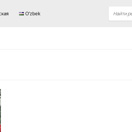
ская
Oʻzbek