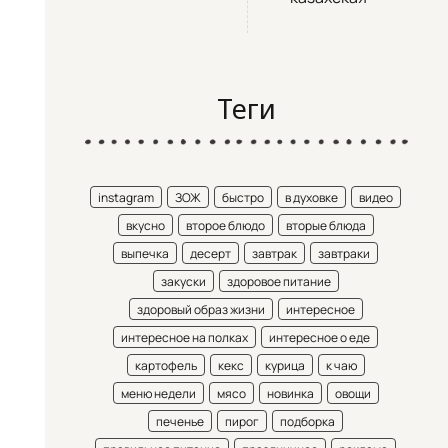
Теги
instagram
ЗОЖ
быстро
в духовке
видео
вкусно
второе блюдо
вторые блюда
выпечка
десерт
завтрак
завтраки
закуски
здоровое питание
здоровый образ жизни
интересное
интересное на полках
интересное о еде
картофель
кекс
курица
к чаю
меню недели
мясо
новинка
овощи
печенье
пирог
подборка