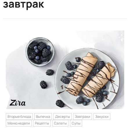
завтрак
Вторые блюда
Выпечка
Десерты
Завтраки
Закуски
Меню недели
Рецепты
Салаты
Супы