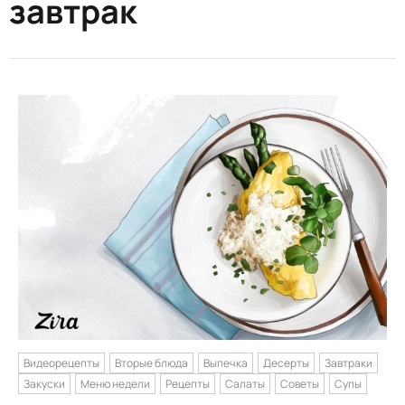
завтрак
Видеорецепты
Вторые блюда
Выпечка
Десерты
Завтраки
Закуски
Меню недели
Рецепты
Салаты
Советы
Супы