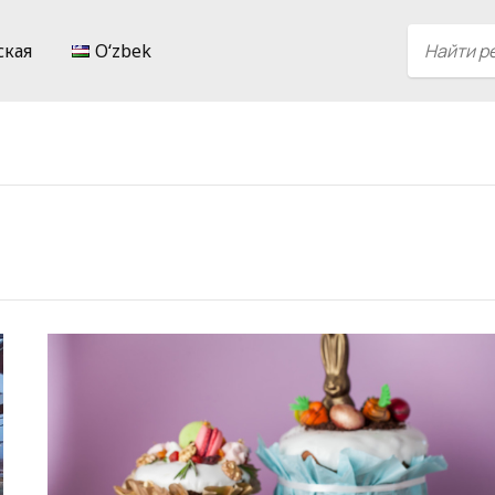
ская
Oʻzbek