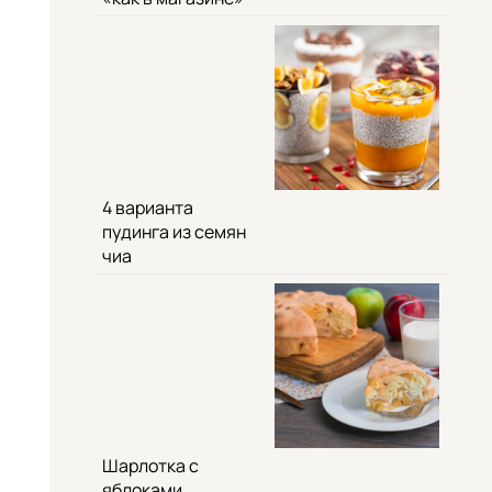
4 варианта
пудинга из семян
чиа
Шарлотка с
яблоками