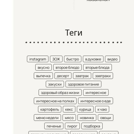
Теги
instagram
ЗОЖ
быстро
в духовке
видео
вкусно
второе блюдо
вторые блюда
выпечка
десерт
завтрак
завтраки
закуски
здоровое питание
здоровый образ жизни
интересное
интересное на полках
интересное о еде
картофель
кекс
курица
к чаю
меню недели
мясо
новинка
овощи
печенье
пирог
подборка