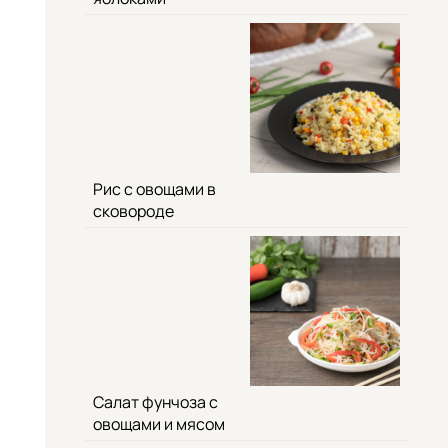
Рис с овощами в
сковороде
Салат фунчоза с
овощами и мясом