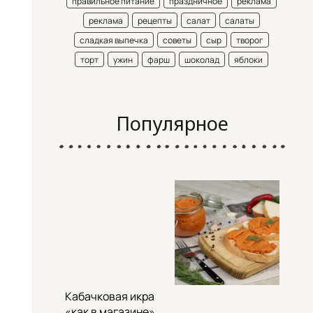
правильное питание
праздничное
реклама
реклама
рецепты
салат
салаты
сладкая выпечка
советы
сыр
творог
торт
ужин
фарш
шоколад
яблоки
Популярное
Кабачковая икра
«как в магазине»