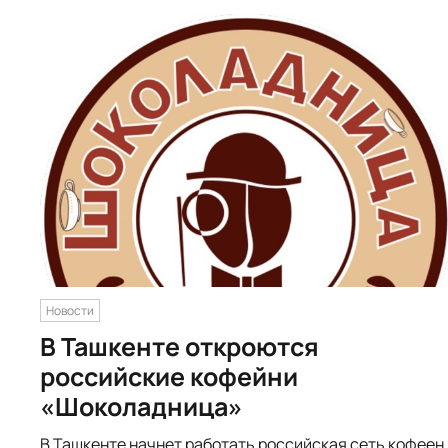
Новости
В Ташкенте откроются
российские кофейни
«Шоколадница»
В Ташкенте начнет работать российская сеть кофеен