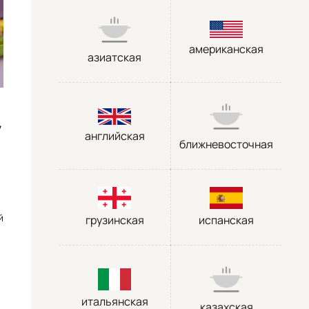
американская
азиатская
у
английская
ближневосточная
й
грузинская
испанская
итальянская
казахская