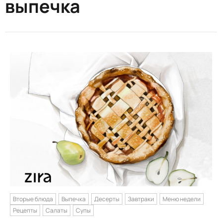
выпечка
Вторые блюда
Выпечка
Десерты
Завтраки
Меню недели
Рецепты
Салаты
Супы