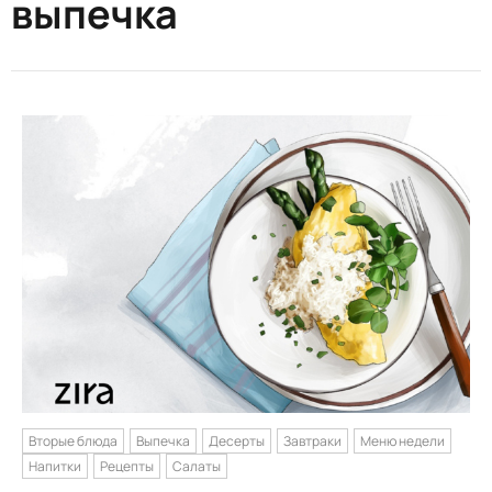
выпечка
Вторые блюда
Выпечка
Десерты
Завтраки
Меню недели
Напитки
Рецепты
Салаты