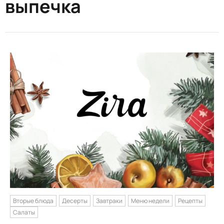
выпечка
Вторые блюда
Десерты
Завтраки
Меню недели
Рецепты
Салаты