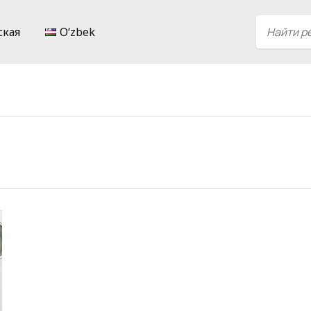
ская
Oʻzbek