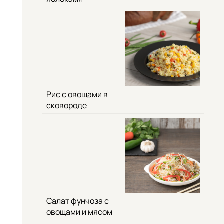
Рис с овощами в
сковороде
Салат фунчоза с
овощами и мясом