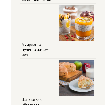
4 варианта
пудинга из семян
чиа
Шарлотка с
яблоками