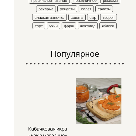
правильное питание
праздничное
реклама
реклама
рецепты
салат
салаты
сладкая выпечка
советы
сыр
творог
торт
ужин
фарш
шоколад
яблоки
Популярное
Кабачковая икра
«как в магазине»