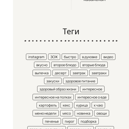
Теги
instagram
ЗОЖ
быстро
в духовке
видео
вкусно
второе блюдо
вторые блюда
выпечка
десерт
завтрак
завтраки
закуски
здоровое питание
здоровый образ жизни
интересное
интересное на полках
интересное о еде
картофель
кекс
курица
к чаю
меню недели
мясо
новинка
овощи
печенье
пирог
подборка