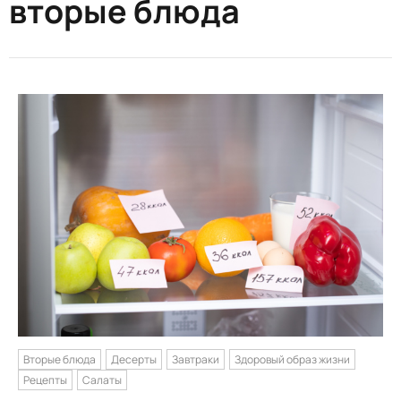
вторые блюда
Вторые блюда
Десерты
Завтраки
Здоровый образ жизни
Рецепты
Салаты