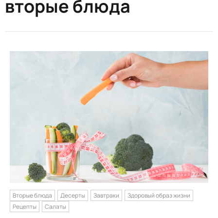
вторые блюда
Вторые блюда
Десерты
Завтраки
Здоровый образ жизни
Рецепты
Салаты