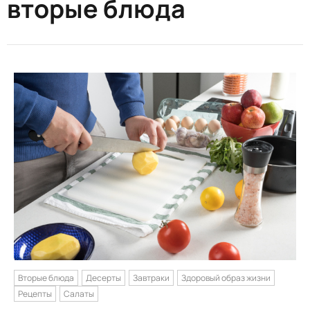
вторые блюда
Вторые блюда
Десерты
Завтраки
Здоровый образ жизни
Рецепты
Салаты