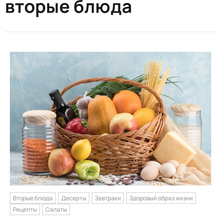
вторые блюда
Вторые блюда
Десерты
Завтраки
Здоровый образ жизни
Рецепты
Салаты