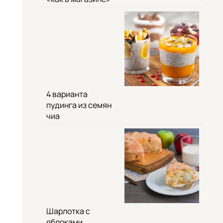
4 варианта
пудинга из семян
чиа
Шарлотка с
яблоками