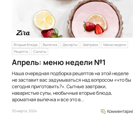
Вторые блюда
Выпечка
Десерты
Завтраки
Меню недели
Рецепты
Салаты
Апрель: меню недели №1
Наша очередная подборка рецептов на этой неделе
не заставит вас задумываться над вопросом «что бы
сегодня приготовить?». Сытные завтраки,
наваристые супы, необычные вторые блюда,
ароматная выпечка и все это в...
30 марта, 2024
Комментари