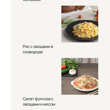
Рис с овощами в
сковороде
Салат фунчоза с
овощами и мясом