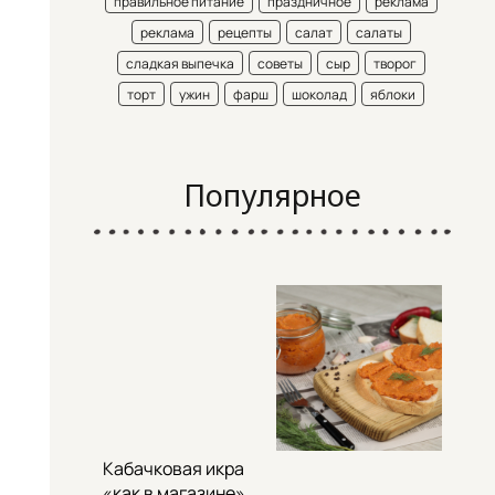
правильное питание
праздничное
реклама
реклама
рецепты
салат
салаты
сладкая выпечка
советы
сыр
творог
торт
ужин
фарш
шоколад
яблоки
Популярное
Кабачковая икра
«как в магазине»