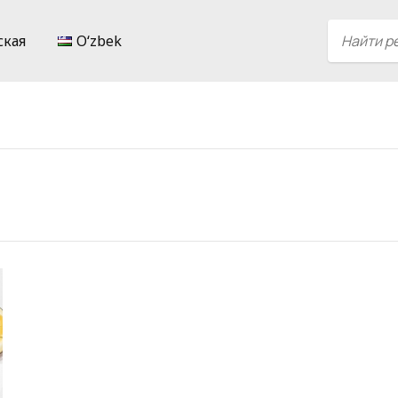
ская
Oʻzbek