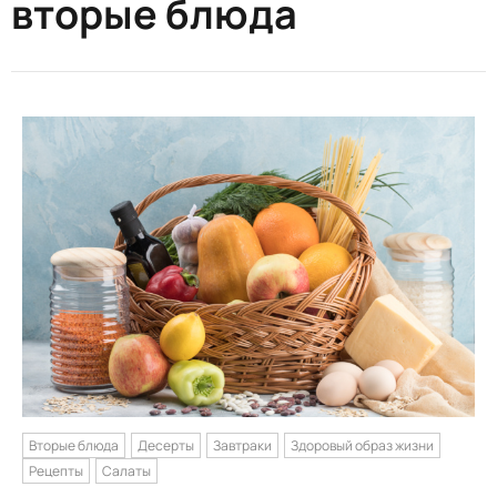
вторые блюда
Вторые блюда
Десерты
Завтраки
Здоровый образ жизни
Рецепты
Салаты