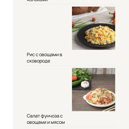
Рис с овощами в
сковороде
Салат фунчоза с
овощами и мясом