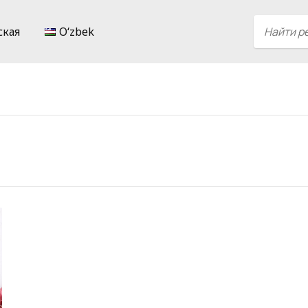
ская
Oʻzbek