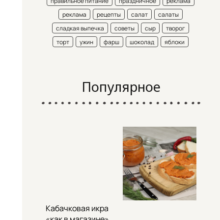
правильное питание
праздничное
реклама
реклама
рецепты
салат
салаты
сладкая выпечка
советы
сыр
творог
торт
ужин
фарш
шоколад
яблоки
Популярное
Кабачковая икра
«как в магазине»