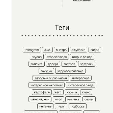
Теги
instagram
ЗОЖ
быстро
в духовке
видео
вкусно
второе блюдо
вторые блюда
выпечка
десерт
завтрак
завтраки
закуски
здоровое питание
здоровый образ жизни
интересное
интересное на полках
интересное о еде
картофель
кекс
курица
к чаю
меню недели
мясо
новинка
овощи
печенье
пирог
подборка