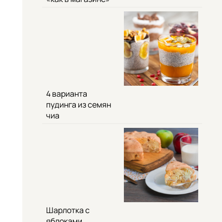
4 варианта
пудинга из семян
чиа
Шарлотка с
яблоками