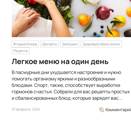
Вторые блюда
Десерты
Завтраки
Здоровый образ жизни
Рецепты
Легкое меню на один день
В пасмурные дни ухудшается настроение и нужно
помогать организму яркими и разнообразными
блюдами. Спорт, также, способствует выработке
гормонов счастья. Собрали для вас рецепты простых
и сбалансированных блюд, которые зарядят вас...
27 февраля, 2024
Комментари