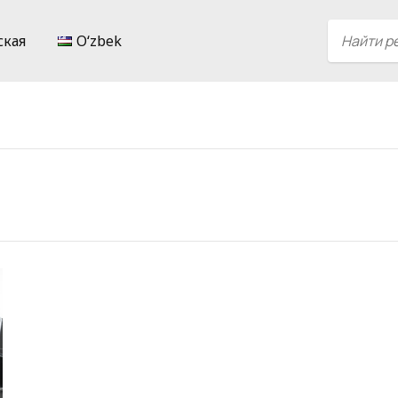
ская
Oʻzbek