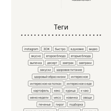
Теги
instagram
ЗОЖ
быстро
в духовке
видео
вкусно
второе блюдо
вторые блюда
выпечка
десерт
завтрак
завтраки
закуски
здоровое питание
здоровый образ жизни
интересное
интересное на полках
интересное о еде
картофель
кекс
курица
к чаю
меню недели
мясо
новинка
овощи
печенье
пирог
подборка