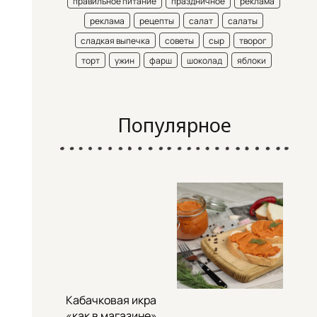
правильное питание
праздничное
реклама
реклама
рецепты
салат
салаты
сладкая выпечка
советы
сыр
творог
торт
ужин
фарш
шоколад
яблоки
Популярное
Кабачковая икра
«как в магазине»