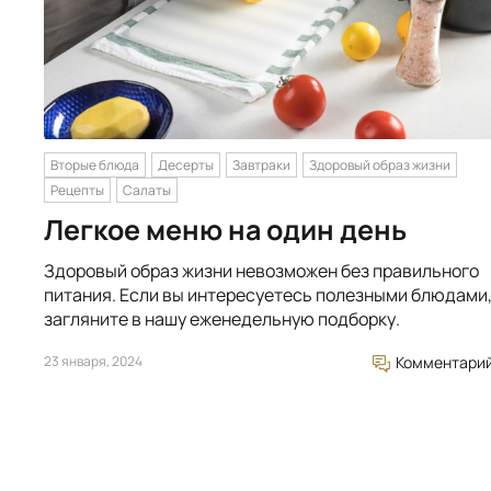
Вторые блюда
Десерты
Завтраки
Здоровый образ жизни
Рецепты
Салаты
Легкое меню на один день
Здоровый образ жизни невозможен без правильного
питания. Если вы интересуетесь полезными блюдами
загляните в нашу еженедельную подборку.
23 января, 2024
Комментари