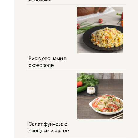
Рис с овощами в
сковороде
Салат фунчоза с
овощами и мясом