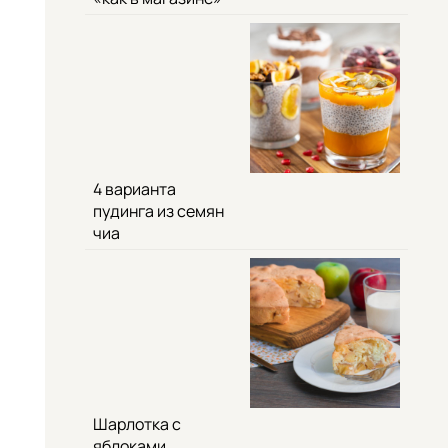
4 варианта
пудинга из семян
чиа
Шарлотка с
яблоками