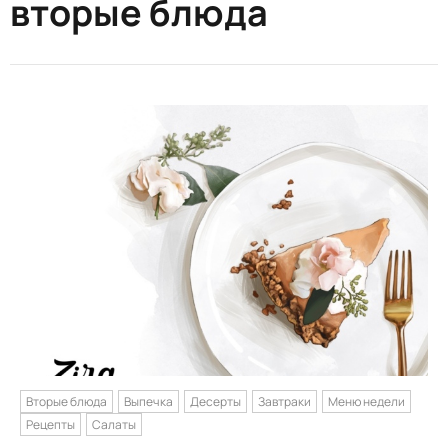
вторые блюда
Вторые блюда
Выпечка
Десерты
Завтраки
Меню недели
Рецепты
Салаты