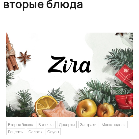
вторые блюда
Вторые блюда
Выпечка
Десерты
Завтраки
Меню недели
Рецепты
Салаты
Соусы