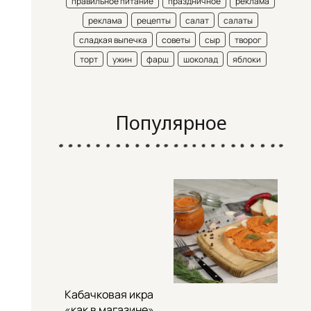
правильное питание
праздничное
реклама
реклама
рецепты
салат
салаты
сладкая выпечка
советы
сыр
творог
торт
ужин
фарш
шоколад
яблоки
Популярное
Кабачковая икра
«как в магазине»