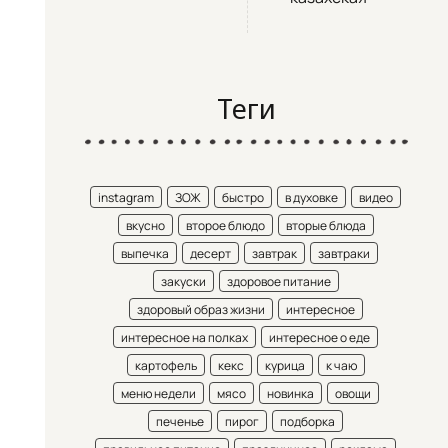
Теги
instagram
ЗОЖ
быстро
в духовке
видео
вкусно
второе блюдо
вторые блюда
выпечка
десерт
завтрак
завтраки
закуски
здоровое питание
здоровый образ жизни
интересное
интересное на полках
интересное о еде
картофель
кекс
курица
к чаю
меню недели
мясо
новинка
овощи
печенье
пирог
подборка