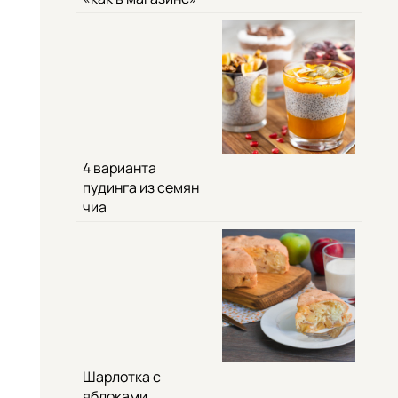
4 варианта
пудинга из семян
чиа
Шарлотка с
яблоками