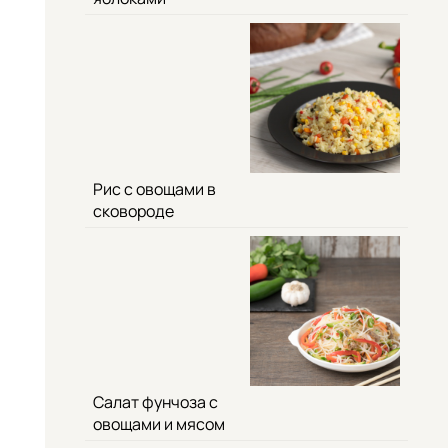
Рис с овощами в
сковороде
Салат фунчоза с
овощами и мясом