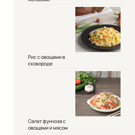
Рис с овощами в
сковороде
Салат фунчоза с
овощами и мясом