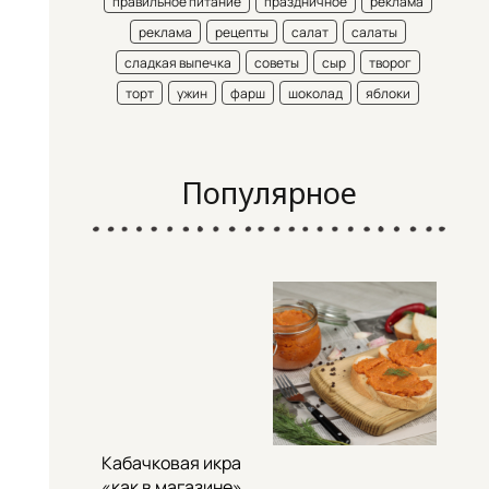
правильное питание
праздничное
реклама
реклама
рецепты
салат
салаты
сладкая выпечка
советы
сыр
творог
торт
ужин
фарш
шоколад
яблоки
Популярное
Кабачковая икра
«как в магазине»