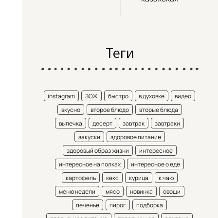
Теги
instagram
ЗОЖ
быстро
в духовке
видео
вкусно
второе блюдо
вторые блюда
выпечка
десерт
завтрак
завтраки
закуски
здоровое питание
здоровый образ жизни
интересное
интересное на полках
интересное о еде
картофель
кекс
курица
к чаю
меню недели
мясо
новинка
овощи
печенье
пирог
подборка