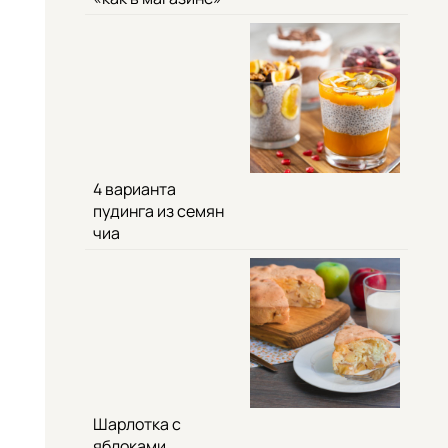
4 варианта
пудинга из семян
чиа
Шарлотка с
яблоками