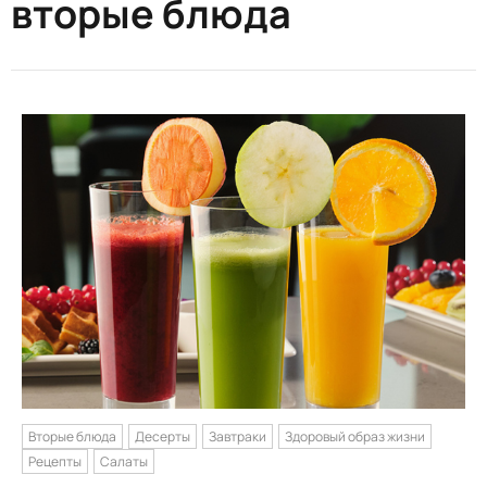
вторые блюда
Вторые блюда
Десерты
Завтраки
Здоровый образ жизни
Рецепты
Салаты