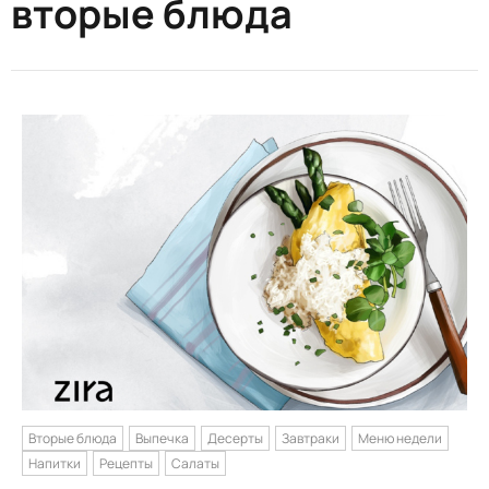
вторые блюда
Вторые блюда
Выпечка
Десерты
Завтраки
Меню недели
Напитки
Рецепты
Салаты