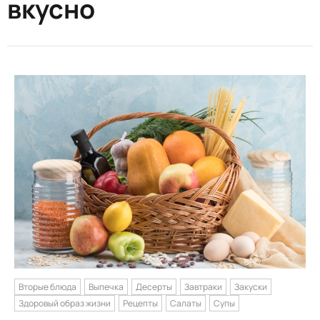
вкусно
Вторые блюда
Выпечка
Десерты
Завтраки
Закуски
Здоровый образ жизни
Рецепты
Салаты
Супы