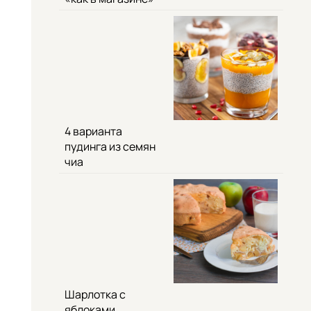
4 варианта
пудинга из семян
чиа
Шарлотка с
яблоками