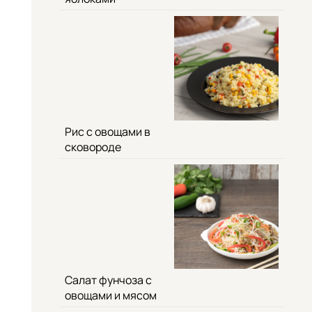
Рис с овощами в
сковороде
Салат фунчоза с
овощами и мясом