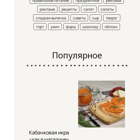
правильное питание
праздничное
реклама
реклама
рецепты
салат
салаты
сладкая выпечка
советы
сыр
творог
торт
ужин
фарш
шоколад
яблоки
Популярное
Кабачковая икра
«как в магазине»