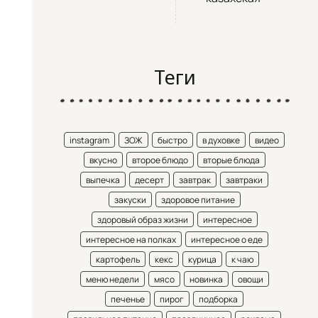
Теги
instagram
ЗОЖ
быстро
в духовке
видео
вкусно
второе блюдо
вторые блюда
выпечка
десерт
завтрак
завтраки
закуски
здоровое питание
здоровый образ жизни
интересное
интересное на полках
интересное о еде
картофель
кекс
курица
к чаю
меню недели
мясо
новинка
овощи
печенье
пирог
подборка