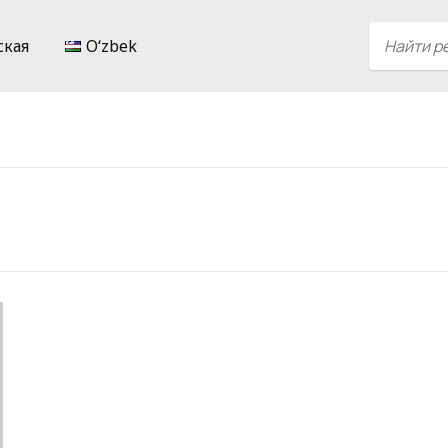
ская
Oʻzbek